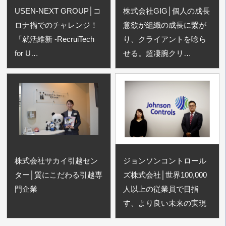
USEN-NEXT GROUP│コ
株式会社GIG│個人の成長
ロナ禍でのチャレンジ！
意欲が組織の成長に繋が
「就活維新 -RecruiTech
り、クライアントを唸ら
for U…
せる。超凄腕クリ…
株式会社サカイ引越セン
ジョンソンコントロール
ター│質にこだわる引越専
ズ株式会社│世界100,000
門企業
人以上の従業員で目指
す、より良い未来の実現