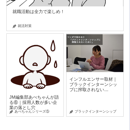
就職活動は全力で楽しめ！
就活対策
インフルエンサー取材｜
ブラックインターンシッ
プに搾取されない…
JM編集部あべちゃんが語
る⑥｜採用人数が多い企
業の落とし穴
あべちゃんシリーズ⑤
ブラックインターンシップ