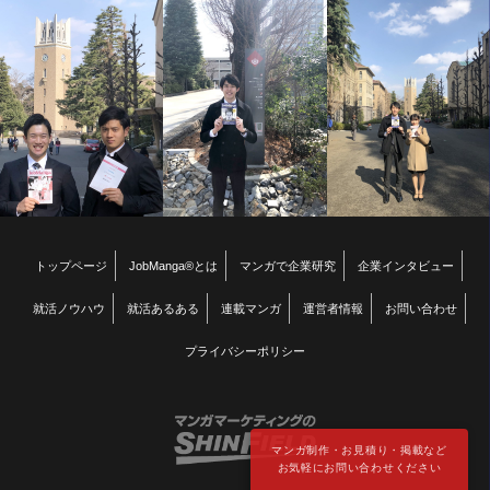
トップページ
JobManga®とは
マンガで企業研究
企業インタビュー
就活ノウハウ
就活あるある
連載マンガ
運営者情報
お問い合わせ
プライバシーポリシー
マンガ制作・お見積り・掲載など
お気軽にお問い合わせください