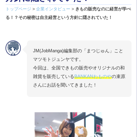
トップページ
>
企業インタビュー
>
きもの販売なのに経営が学べ
る！？その秘密は自主経営という方針に隠されていた！
JM(JobManga)編集部の「まつじゅん」こと
マツモトジュンヤです。
今回は、全国できもの販売やオリジナルの和
雑貨を販売している
BANKANわものや
の束原
さんにお話を聞いてきました！