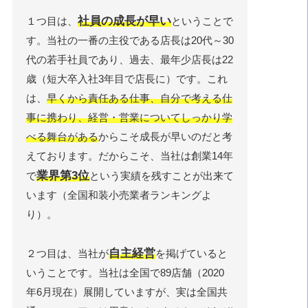
社員の成長が早い
１つ目は、
ということで
す。当社の一番の主役である店長は20代～30
代の若手社員であり、過去、最年少店長は22
歳（短大卒入社3年目で店長に）です。これ
は、
早くから責任ある仕事、自分で考える仕
事に携わり、経営・営業についてしっかり学
べる舞台がある
からこそ成長が早いのだと考
えております。だからこそ、当社は創業14年
業界第3位
で
という実績を残すことが出来て
います（全国和装小売業者ランキングよ
り）。
自主経営
２つ目は、当社が
を掲げていると
いうことです。当社は全国で89店舗（2020
年6月現在）展開していますが、実は全国共