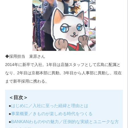
◆採用担当 束原さん
2014年に新卒で入社。1年目は店舗スタッフとして広島に配属と
なり、2年目は京都本部に異動。3年目から人事部に異動し、現在
まで新卒採用に携わる。
＜目次＞
●
はじめに／入社に至った経緯と理由とは
●
事業概要／きものが楽しめる時代をつくる
●
BANKANわものやの魅力／圧倒的な実績とユニークな方