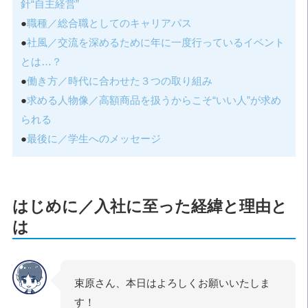
針“自主経営”
●
職種／総合職としてのキャリアパス
●
社風／交流を深めるために年に一度行っているイベント
とは…？
●
働き方／時代に合わせた３つの取り組み
●
求める人物像／高額商品を扱うからこそ“いい人”が求め
られる
●
最後に／学生へのメッセージ
はじめに／入社に至った経緯と理由と
は
束原さん、本日はよろしくお願いいたしま
す！