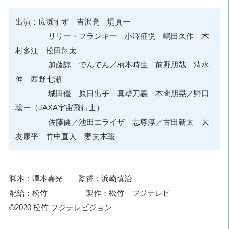
出演：広瀬すず 吉沢亮 堤真一
リリー・フランキー 小澤征悦 嶋田久作 木
村多江 松田翔太
加藤諒 でんでん／柄本時生 前野朋哉 清水
伸 西野七瀬
城田優 原日出子 真壁刀義 本間朋晃／野口
聡一（JAXA宇宙飛行士）
佐藤健／池田エライザ 志尊淳／古田新太 大
友康平 竹中直人 妻夫木聡
脚本：澤本嘉光 監督：浜崎慎治
配給：松竹 製作：松竹 フジテレビ
©2020 松竹 フジテレビジョン