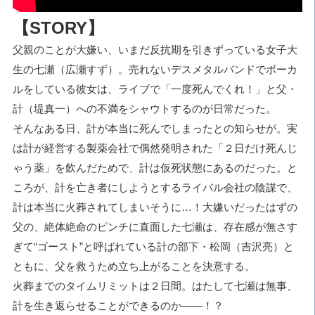
【STORY】
父親のことが大嫌い、いまだ反抗期を引きずっている女子大
生の七瀬（広瀬すず）。売れないデスメタルバンドでボーカ
ルをしている彼女は、ライブで「一度死んでくれ！」と父・
計（堤真一）への不満をシャウトするのが日常だった。
そんなある日、計が本当に死んでしまったとの知らせが。実
は計が経営する製薬会社で偶然発明された「２日だけ死んじ
ゃう薬」を飲んだためで、計は仮死状態にあるのだった。と
ころが、計を亡き者にしようとするライバル会社の陰謀で、
計は本当に火葬されてしまいそうに…！大嫌いだったはずの
父の、絶体絶命のピンチに直面した七瀬は、存在感が無さす
ぎて“ゴースト”と呼ばれている計の部下・松岡（吉沢亮）と
ともに、父を救うため立ち上がることを決意する。
火葬までのタイムリミットは２日間。はたして七瀬は無事、
計を生き返らせることができるのか――！？