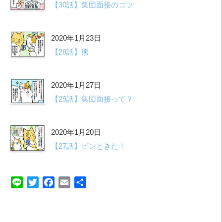
【30話】集団面接のコツ
2020年1月23日
【28話】熊
2020年1月27日
【29話】集団面接って？
2020年1月20日
【27話】ピンときた！
Line
Twitter
Facebook
Email
共
有