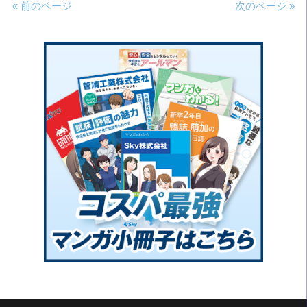
« 前のページ
次のページ »