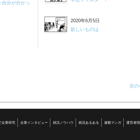
々自分が分かっ
2020年6月5日
欲しいものは
次の
で企業研究
企業インタビュー
就活ノウハウ
就活あるある
連載マンガ
運営者情