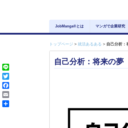
JobManga®とは
マンガで企業研究
トップページ
>
就活あるある
>
自己分析：
自己分析：将来の夢
Line
Twitter
Facebook
Email
共
有