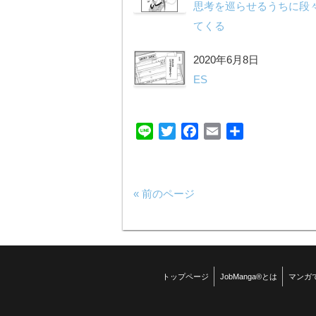
思考を巡らせるうちに段
てくる
2020年6月8日
ES
Line
Twitter
Facebook
Email
共
有
« 前のページ
トップページ
JobManga®とは
マンガ