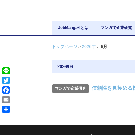
JobManga®とは
マンガで企業研究
トップページ
>
2026年
>
6月
2026/06
Line
Twitter
信頼性を見極める
マンガで企業研究
Facebook
Email
共
有